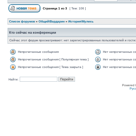
Страница
1
из
3
[ Тем: 106 ]
Список форумов
»
Общий\Вардарин
»
История\Мулихь
Кто сейчас на конференции
Сейчас этот форум просматривают: нет зарегистрированных пользователей и гости:
Непрочитанные сообщения
Нет непрочитанных с
Непрочитанные сообщения [ Популярная тема ]
Нет непрочитанных со
Непрочитанные сообщения [ Тема закрыта ]
Нет непрочитанных со
Найти:
Powered 
Рус