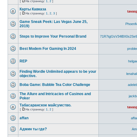
[
На страницу:
1
,
2
]
Карты Кавказа
tavas
[
На страницу:
1
,
2
,
3
]
Game Sneak Peek: Las Vegas June 25,
PhoenM
2019)
Steps to Improve Your Personal Brand
71R7tgfJsV34lBX0s2S
Best Modem For Gaming In 2024
proble
REP
helgae
Finding Wordle Unlimited appears to be your
lenaha
objective.
Boba Game: Bubble Tea Color Challenge
adele
The Allure and Intricacies of Casinos and
jack
Poker
Табасаранское майсумство.
tavas
[
На страницу:
1
,
2
]
affan
aff
Админ ты где?
Am