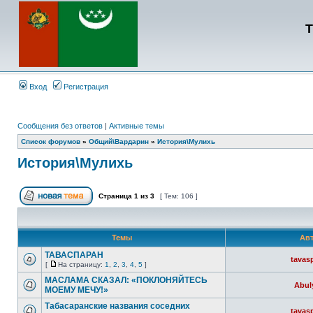
Т
Вход
Регистрация
Сообщения без ответов
|
Активные темы
Список форумов
»
Общий\Вардарин
»
История\Мулихь
История\Мулихь
Страница
1
из
3
[ Тем: 106 ]
Темы
Ав
ТАВАСПАРАН
tavas
[
На страницу:
1
,
2
,
3
,
4
,
5
]
МАСЛАМА СКАЗАЛ: «ПОКЛОНЯЙТЕСЬ
Abul
МОЕМУ МЕЧУ!»
Табасаранские названия соседних
tavas