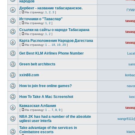
народов
Дербент - название табасаранское.
ГУМ
[
На страницу:
1
,
2
,
3
]
Источники о "Таваспар"
tavas
[
На страницу:
1
,
2
]
Ссылки на сайты о народе Табасарана
tavas
[
На страницу:
1
,
2
]
Карта Расположения Народов Дагестана
tavas
[
На страницу:
1
...
18
,
19
,
20
]
Get Best KLM Airlines Phone Number
Luca
Green belt architects
san
xxin88.com
lionbac
How to join free online games?
navo
How To Take A Mac Screenshot
kexi
Кавказская Албания
tavas
[
На страницу:
1
...
7
,
8
,
9
]
NBA 2K has had a number of the absolute
wangr8111
ugliest user interfa
Take advantage of the services in
Coimbatore escorts
kias