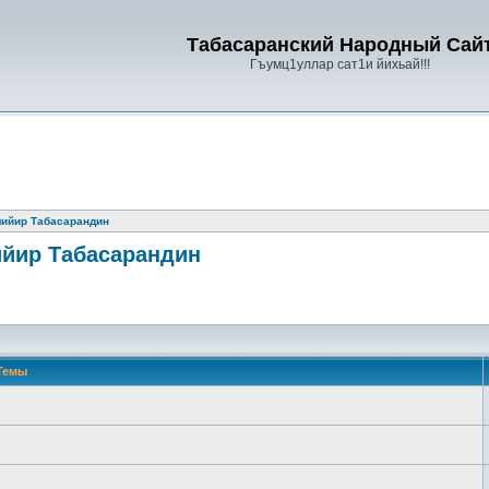
Табасаранский Народный Сай
Гъумц1уллар сат1и йихьай!!!
мийир Табасарандин
ийир Табасарандин
Темы