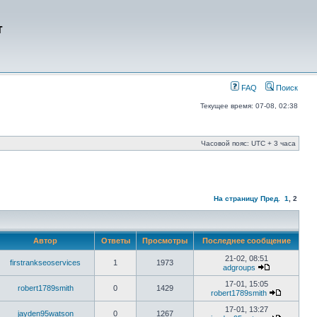
т
FAQ
Поиск
Текущее время: 07-08, 02:38
Часовой пояс: UTC + 3 часа
На страницу
Пред.
1
,
2
Автор
Ответы
Просмотры
Последнее сообщение
21-02, 08:51
firstrankseoservices
1
1973
adgroups
17-01, 15:05
robert1789smith
0
1429
robert1789smith
17-01, 13:27
jayden95watson
0
1267