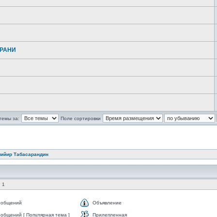
АРАНИ
темы за:
Поле сортировки
мийир Табасарандин
 1
ообщений
Объявление
общений [ Популярная тема ]
Прилепленная