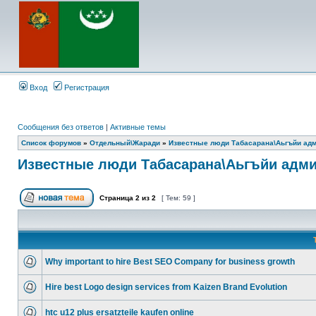
Вход
Регистрация
Сообщения без ответов
|
Активные темы
Список форумов
»
Отдельный\Жаради
»
Известные люди Табасарана\Аьгъйи ад
Известные люди Табасарана\Аьгъйи адм
Страница
2
из
2
[ Тем: 59 ]
Why important to hire Best SEO Company for business growth
Hire best Logo design services from Kaizen Brand Evolution
htc u12 plus ersatzteile kaufen online