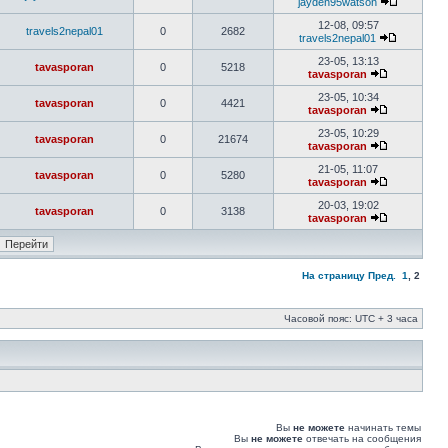
jayden95watson
12-08, 09:57
travels2nepal01
0
2682
travels2nepal01
23-05, 13:13
tavasporan
0
5218
tavasporan
23-05, 10:34
tavasporan
0
4421
tavasporan
23-05, 10:29
tavasporan
0
21674
tavasporan
21-05, 11:07
tavasporan
0
5280
tavasporan
20-03, 19:02
tavasporan
0
3138
tavasporan
На страницу
Пред.
1
,
2
Часовой пояс: UTC + 3 часа
Вы
не можете
начинать темы
Вы
не можете
отвечать на сообщения