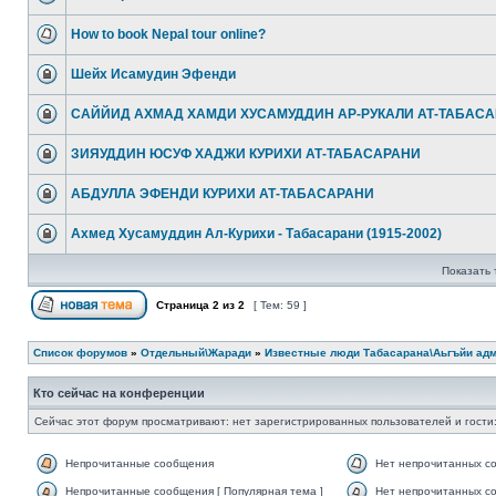
How to book Nepal tour online?
Шейх Исамудин Эфенди
САЙЙИД АХМАД ХАМДИ ХУСАМУДДИН АР-РУКАЛИ АТ-ТАБАС
ЗИЯУДДИН ЮСУФ ХАДЖИ КУРИХИ АТ-ТАБАСАРАНИ
АБДУЛЛА ЭФЕНДИ КУРИХИ АТ-ТАБАСАРАНИ
Ахмед Хусамуддин Ал-Курихи - Табасарани (1915-2002)
Показать 
Страница
2
из
2
[ Тем: 59 ]
Список форумов
»
Отдельный\Жаради
»
Известные люди Табасарана\Аьгъйи ад
Кто сейчас на конференции
Сейчас этот форум просматривают: нет зарегистрированных пользователей и гости:
Непрочитанные сообщения
Нет непрочитанных с
Непрочитанные сообщения [ Популярная тема ]
Нет непрочитанных со