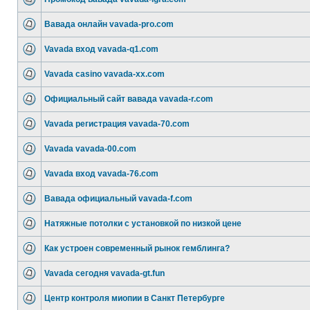
Вавада онлайн vavada-pro.com
Vavada вход vavada-q1.com
Vavada casino vavada-xx.com
Официальный сайт вавада vavada-r.com
Vavada регистрация vavada-70.com
Vavada vavada-00.com
Vavada вход vavada-76.com
Вавада официальный vavada-f.com
Натяжные потолки с установкой по низкой цене
Как устроен современный рынок гемблинга?
Vavada сегодня vavada-gt.fun
Центр контроля миопии в Санкт Петербурге