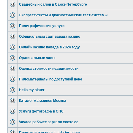
Свадебный салон в Санкт-Петербурге
Экспресс-тесты и диагностические тест-системы
Полиграфические услуги
Официальный сайт вавада казино
Онлайн казино вавада в 2024 году
Оригинальные часы
Оценка стоимости недвижимости
Пиломатериалы по доступной цене
Hello my sister
Каталог магазинов Москва
Услуги фотографа в СПб
Vavada рабочее зеркало xooxo.cc
Промокод вавада vavada-igra.com