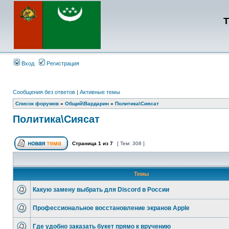
Т
Вход
Регистрация
Сообщения без ответов
|
Активные темы
Список форумов
»
Общий\Вардарин
»
Политика\Сиясат
Политика\Сиясат
Страница
1
из
7
[ Тем: 308 ]
Темы
Какую замену выбрать для Discord в России
Профессиональное восстановление экранов Apple
Где удобно заказать букет прямо к вручению