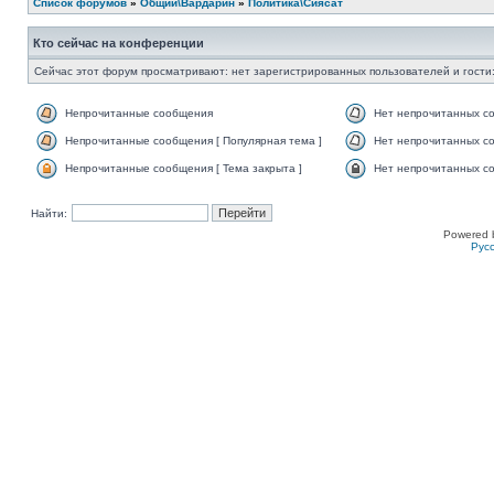
Список форумов
»
Общий\Вардарин
»
Политика\Сиясат
Кто сейчас на конференции
Сейчас этот форум просматривают: нет зарегистрированных пользователей и гости:
Непрочитанные сообщения
Нет непрочитанных с
Непрочитанные сообщения [ Популярная тема ]
Нет непрочитанных со
Непрочитанные сообщения [ Тема закрыта ]
Нет непрочитанных со
Найти:
Powered 
Рус