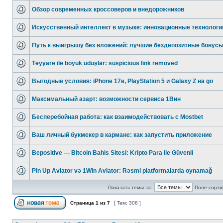
Обзор современных кроссоверов и внедорожников
Искусственный интеллект в музыке: инновационные технологи
Путь к выигрышу без вложений: лучшие бездепозитные бонусы
Təyyarə ilə böyük uduşlar: suspicious link removed
Выгодные условия: iPhone 17e, PlayStation 5 и Galaxy Z на go
Максимальный азарт: возможности сервиса 1Вин
Бесперебойная работа: как взаимодействовать с Mostbet
Ваш личный букмекер в кармане: как запустить приложение
Bepositive — Bitcoin Bahis Sitesi: Kripto Para ile Güvenli
Pin Up Aviator və 1Win Aviator: Rəsmi platformalarda oynamağ
Показать темы за:
Поле сорти
Страница
1
из
7
[ Тем: 308 ]