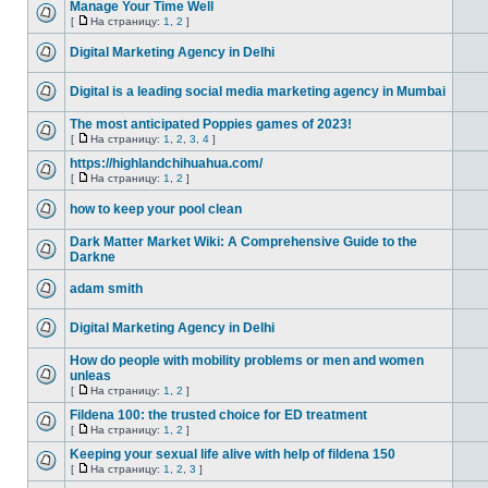
Manage Your Time Well
[
На страницу:
1
,
2
]
Digital Marketing Agency in Delhi
Digital is a leading social media marketing agency in Mumbai
The most anticipated Poppies games of 2023!
[
На страницу:
1
,
2
,
3
,
4
]
https://highlandchihuahua.com/
[
На страницу:
1
,
2
]
how to keep your pool clean
Dark Matter Market Wiki: A Comprehensive Guide to the
Darkne
adam smith
Digital Marketing Agency in Delhi
How do people with mobility problems or men and women
unleas
[
На страницу:
1
,
2
]
Fildena 100: the trusted choice for ED treatment
[
На страницу:
1
,
2
]
Keeping your sexual life alive with help of fildena 150
[
На страницу:
1
,
2
,
3
]