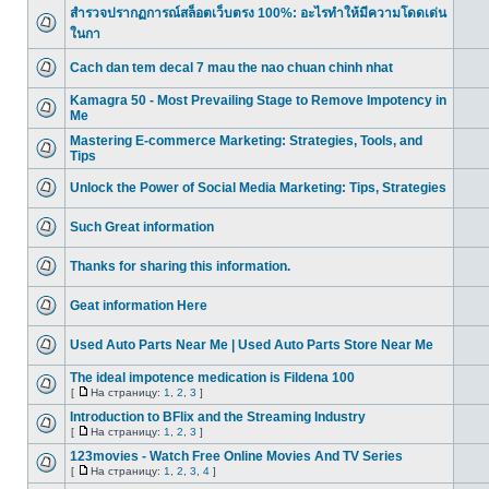
สำรวจปรากฏการณ์สล็อตเว็บตรง 100%: อะไรทำให้มีความโดดเด่น
ในกา
Cach dan tem decal 7 mau the nao chuan chinh nhat
Kamagra 50 - Most Prevailing Stage to Remove Impotency in
Me
Mastering E-commerce Marketing: Strategies, Tools, and
Tips
Unlock the Power of Social Media Marketing: Tips, Strategies
Such Great information
Thanks for sharing this information.
Geat information Here
Used Auto Parts Near Me | Used Auto Parts Store Near Me
The ideal impotence medication is Fildena 100
[
На страницу:
1
,
2
,
3
]
Introduction to BFlix and the Streaming Industry
[
На страницу:
1
,
2
,
3
]
123movies - Watch Free Online Movies And TV Series
[
На страницу:
1
,
2
,
3
,
4
]