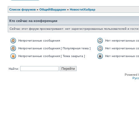
Список форумов
»
Общий\Вардарин
»
Новости\Хабрар
Кто сейчас на конференции
Сейчас этот форум просматривают: нет зарегистрированных пользователей и гости:
Непрочитанные сообщения
Нет непрочитанных с
Непрочитанные сообщения [ Популярная тема ]
Нет непрочитанных со
Непрочитанные сообщения [ Тема закрыта ]
Нет непрочитанных со
Найти:
Powered 
Рус