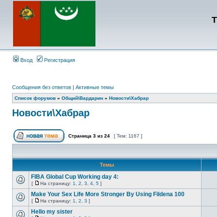
Т
Вход
Регистрация
Сообщения без ответов
|
Активные темы
Список форумов
»
Общий\Вардарин
»
Новости\Хабрар
Новости\Хабрар
Страница
3
из
24
[ Тем: 1167 ]
Темы
FIBA Global Cup Working day 4:
[
На страницу:
1
,
2
,
3
,
4
,
5
]
Make Your Sex Life More Stronger By Using Fildena 100
[
На страницу:
1
,
2
,
3
]
Hello my sister