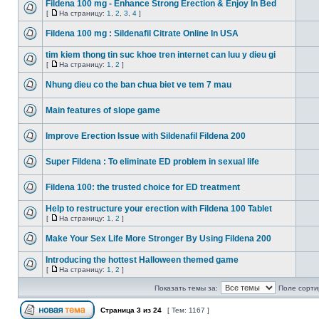
Fildena 100 mg - Enhance Strong Erection & Enjoy In Bed
[
На страницу:
1
,
2
,
3
,
4
]
Fildena 100 mg : Sildenafil Citrate Online In USA
tim kiem thong tin suc khoe tren internet can luu y dieu gi
[
На страницу:
1
,
2
]
Nhung dieu co the ban chua biet ve tem 7 mau
Main features of slope game
Improve Erection Issue with Sildenafil Fildena 200
Super Fildena : To eliminate ED problem in sexual life
Fildena 100: the trusted choice for ED treatment
Help to restructure your erection with Fildena 100 Tablet
[
На страницу:
1
,
2
]
Make Your Sex Life More Stronger By Using Fildena 200
Introducing the hottest Halloween themed game
[
На страницу:
1
,
2
]
Показать темы за:
Поле сорти
Страница
3
из
24
[ Тем: 1167 ]