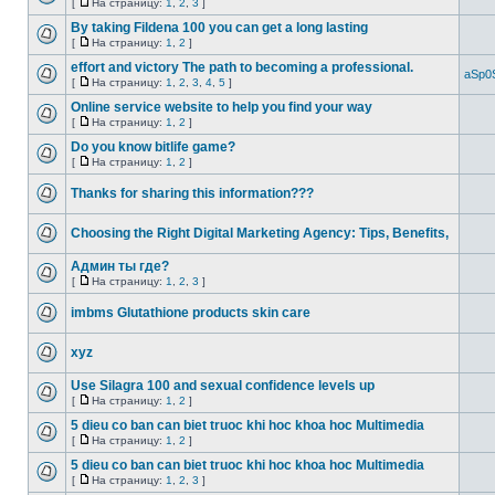
[
На страницу:
1
,
2
,
3
]
By taking Fildena 100 you can get a long lasting
[
На страницу:
1
,
2
]
effort and victory The path to becoming a professional.
aSp0
[
На страницу:
1
,
2
,
3
,
4
,
5
]
Online service website to help you find your way
[
На страницу:
1
,
2
]
Do you know bitlife game?
[
На страницу:
1
,
2
]
Thanks for sharing this information???
Choosing the Right Digital Marketing Agency: Tips, Benefits,
Админ ты где?
[
На страницу:
1
,
2
,
3
]
imbms Glutathione products skin care
xyz
Use Silagra 100 and sexual confidence levels up
[
На страницу:
1
,
2
]
5 dieu co ban can biet truoc khi hoc khoa hoc Multimedia
[
На страницу:
1
,
2
]
5 dieu co ban can biet truoc khi hoc khoa hoc Multimedia
[
На страницу:
1
,
2
,
3
]