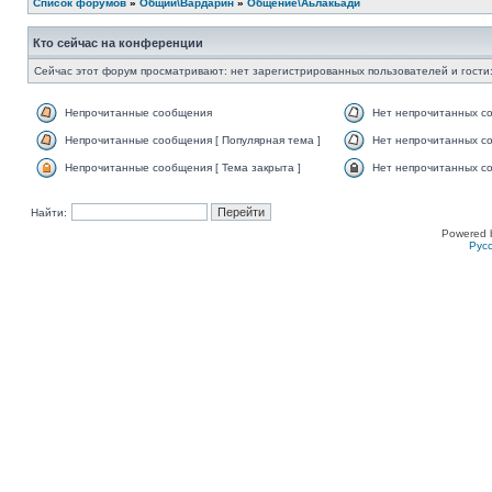
Список форумов
»
Общий\Вардарин
»
Общение\Аьлакьади
Кто сейчас на конференции
Сейчас этот форум просматривают: нет зарегистрированных пользователей и гости:
Непрочитанные сообщения
Нет непрочитанных с
Непрочитанные сообщения [ Популярная тема ]
Нет непрочитанных со
Непрочитанные сообщения [ Тема закрыта ]
Нет непрочитанных со
Найти:
Powered 
Рус