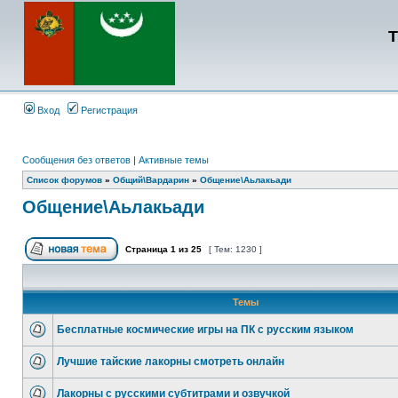
Т
Вход
Регистрация
Сообщения без ответов
|
Активные темы
Список форумов
»
Общий\Вардарин
»
Общение\Аьлакьади
Общение\Аьлакьади
Страница
1
из
25
[ Тем: 1230 ]
Темы
Бесплатные космические игры на ПК с русским языком
Лучшие тайские лакорны смотреть онлайн
Лакорны с русскими субтитрами и озвучкой